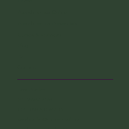
Home
Atendimentos Online
Atendimentos Presenciais
Cursos & Vivências
Blog
Bio
Contato
Sara Bonfim
(41) 99962-6168
CPF: 098.630.847-19
sarabonfim@rocketmail.com