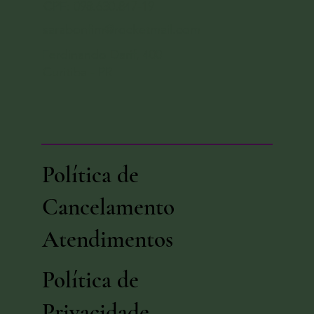
Contato
Sara Bonfim
(41) 99962-6168
CPF: 098.630.847-19
sarabonfim@rocketmail.com
Ferdinando Darif, 400
Curitiba - PR
Política de
Cancelamento