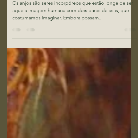
Sara Bonfim
29 de ago. de 2023
1 min de leitura
O que você sabe sobre anjos?
Os anjos são seres incorpóreos que estão longe de ser
aquela imagem humana com dois pares de asas, que
costumamos imaginar. Embora possam...