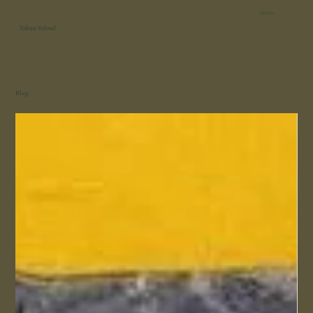
menu
Yakun Yelmal
Blog