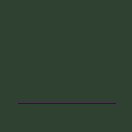
hábito de fumar cachimbo e tocar...
Sara Bonfim
Home
Atendimentos Online
Atendimentos Presenciais
Cursos & Vivências
Blog
Bio