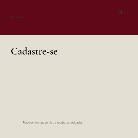
Menu
Yakun Yelmal
Cadastre-se
Fique em contato comigo e receba as novidades