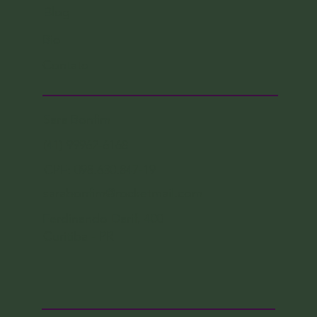
Blog
Bio
Contato
Sara Bonfim
(41) 99962-6168
CPF: 098.630.847-19
sarabonfim@rocketmail.com
Ferdinando Darif, 400
Curitiba - PR