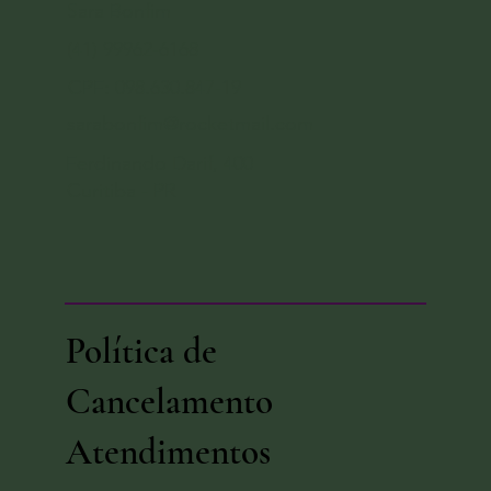
Sara Bonfim
(41) 99962-6168
CPF: 098.630.847-19
sarabonfim@rocketmail.com
Ferdinando Darif, 400
Curitiba - PR
Política de
Cancelamento
Atendimentos