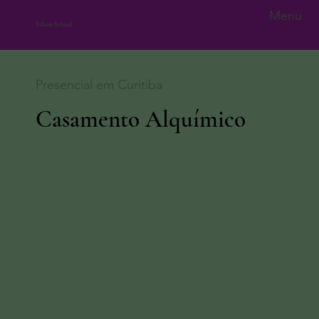
Menu
Yakun Yelmal
Presencial em Curitiba
Casamento Alquímico