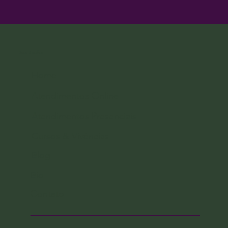
Sara Bonfim
Home
Atendimentos Online
Atendimentos Presenciais
Cursos & Vivências
Blog
Bio
Contato