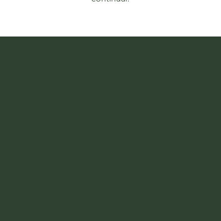
Sara Bonfim
Home
Atendimentos Online
Atendimentos Presenciais
Cursos & Vivências
Blog
Bio
Contato