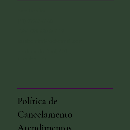
Sara Bonfim
(41) 99962-6168
CPF: 098.630.847-19
sarabonfim@rocketmail.com
Ferdinando Darif, 400
Curitiba - PR
Política de
Cancelamento
Atendimentos