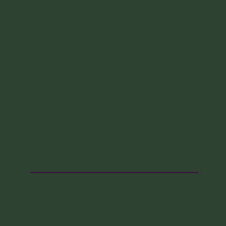
Sara Bonfim
Home
Atendimentos Online
Atendimentos Presenciais
Cursos & Vivências
Blog
Bio
Contato
Sara Bonfim
(41) 99962-6168
CPF: 098.630.847-19