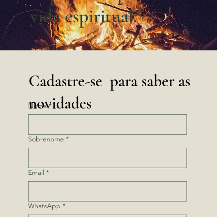
vida espiritual.”
Cadastre-se para saber as
novidades
Nome
*
Sobrenome
*
Email
*
WhatsApp
*