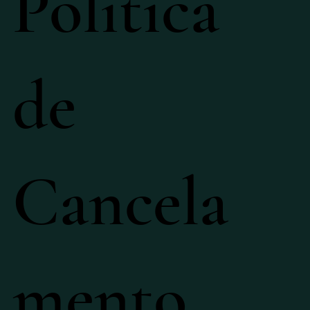
Política
de
Cancela
mento