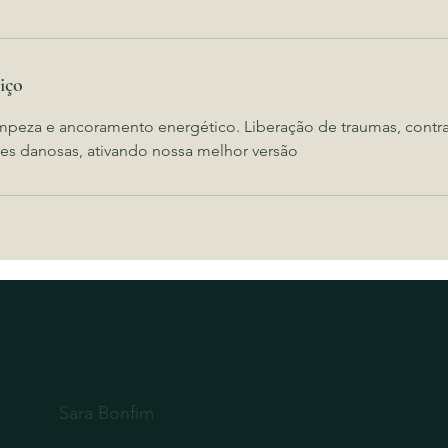
iço
peza e ancoramento energético. Liberação de traumas, contra
es danosas, ativando nossa melhor versão
Sara Bonfim