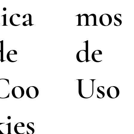
tica
mos
de
de
Coo
Uso
kies