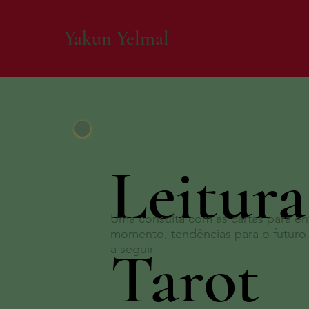
Yakun Yelmal
Leitura
Uma consulta com as cartas para e
momento, tendências para o futuro
Tarot
a seguir