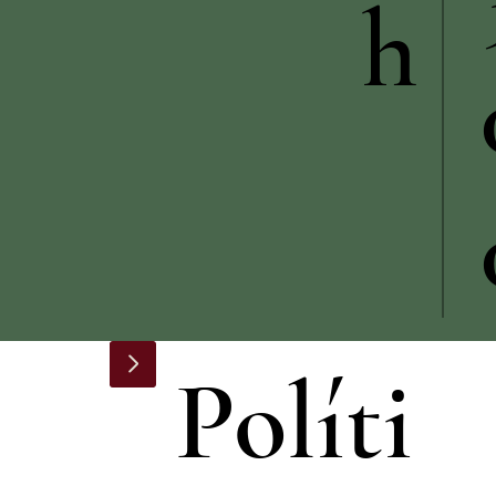
h
Políti