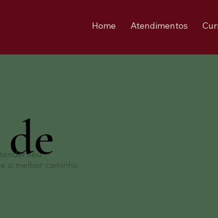
Home
Atendimentos
Cur
 de
ntender seu
 e o melhor caminho