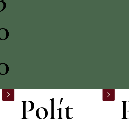
0
0
Polít