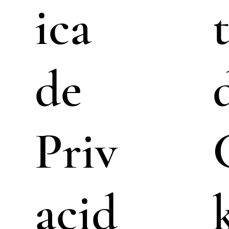
ica
de
Priv
acid