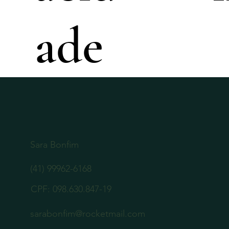
ade
Sara Bonfim
(41) 99962-6168
CPF: 098.630.847-19
sarabonfim@rocketmail.com