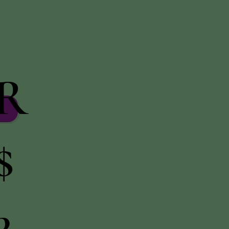
R
$
3