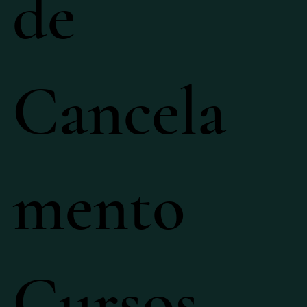
de
Cancela
mento
Cursos